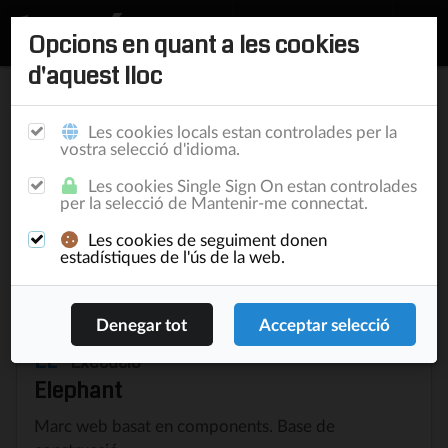
Opcions en quant a les cookies
d'aquest lloc
Cercar
Les cookies locals estan controlades per la
vostra selecció d'idioma.
Genèric
Punt de vista
Les cookies Single Sign On estan controlades
per la selecció de Mantenir-me connectat.
Rellevància
Ordenar per
Les cookies de seguiment donen
estadístiques de l'ús de la web.
EL
Execució
Elephant
Marc web basat en components. Base de