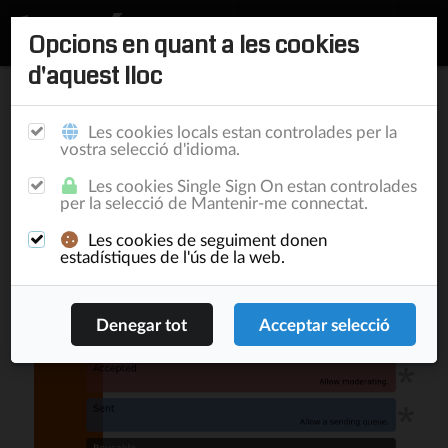
Opcions en quant a les cookies
d'aquest lloc
Inici
/
Documentació
/
BrightSide
/
Publicacions
/
Publicació
Publicacions
Newsletter
Les cookies locals estan controlades per la
vostra selecció d'idioma.
Les cookies Single Sign On estan controlades
Publicació
per la selecció de Mantenir-me connectat.
Les cookies de seguiment donen
estadístiques de l'ús de la web.