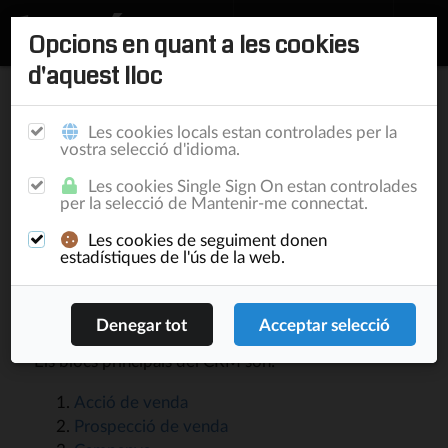
Opcions en quant a les cookies
d'aquest lloc
Inici
/
Documentació
/
BrightSide
/
Customer Relationship
Convencions
BrightSide
Acció de venda
Les cookies locals estan controlades per la
vostra selecció d'idioma.
Les cookies Single Sign On estan controlades
Customer Relationship
per la selecció de Mantenir-me connectat.
Les cookies de seguiment donen
BrightSide CRM es composa dels elements que
estadístiques de l'ús de la web.
permeten fer un seguiment de les accions fetes pels
comercials i tècnics, dirigides a clients i clients
potencials, per assolir una venda.
Els blocs principals del CRM son:
Acció de venda
Prospecció de venda