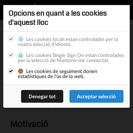
Opcions en quant a les cookies
d'aquest lloc
Inici
/
Documentació
/
BrightSide
/
Adjunts
Propostes de
Les cookies locals estan controlades per la
BrightSide
Convencions
relacions
vostra selecció d'idioma.
Les cookies Single Sign On estan controlades
Adjunts
per la selecció de Mantenir-me connectat.
Les cookies de seguiment donen
estadístiques de l'ús de la web.
BrightSide Attachments
és el mòdul de base
documental. El motiu pel qual s'anomena d'adjunts
és perquè permet bases documentals associades a
entitats. La base d'adjunts se separa en dos grans
tipus, els adjunts pròpiament dits i els fitxers.
Motivació