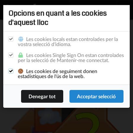
Opcions en quant a les cookies
d'aquest lloc
Inici
/
Documentació
/
Fundació
/
Segona Fundació
Fundació i
Els limits de la
Les cookies locals estan controlades per la
Fundació
Imperi
Fundació
vostra selecció d'idioma.
Les cookies Single Sign On estan controlades
Segona Fundació
per la selecció de Mantenir-me connectat.
Les cookies de seguiment donen
estadístiques de l'ús de la web.