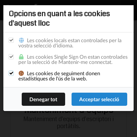
Opcions en quant a les cookies
d'aquest lloc
Inici
/
Serveis
/
Incubadora
/
Manteniment informàtic
Les cookies locals estan controlades per la
Manteniment
vostra selecció d'idioma.
informàtic
Les cookies Single Sign On estan controlades
per la selecció de Mantenir-me connectat.
Les cookies de seguiment donen
estadístiques de l'ús de la web.
Manteniment d'equips
Manteniment d'equips d'escriptori i
portàtils.