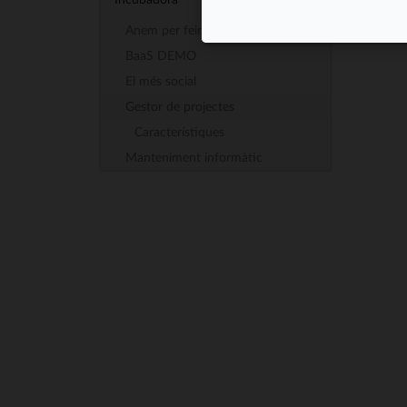
Anem per feina
BaaS DEMO
El més social
Gestor de projectes
Característiques
Manteniment informàtic