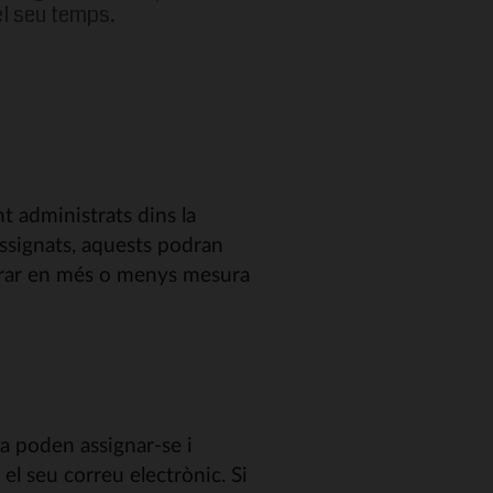
el seu temps.
s
t administrats dins la
assignats, aquests podran
aborar en més o menys mesura
a poden assignar-se i
el seu correu electrònic. Si