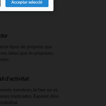
 de tercers.
ctor
rents tipus de projecte que
oves idees que es proposen,
rten.
l d'activitat
ferents membres, la fase on es
sones implicades. Exposat dins
nibilitat.