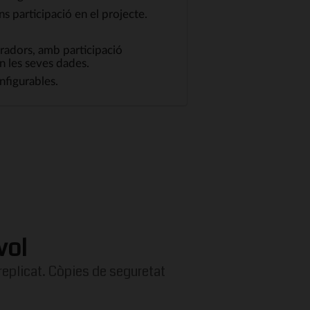
s participació en el projecte.
boradors, amb participació
n les seves dades.
onfigurables.
vol
i replicat. Còpies de seguretat