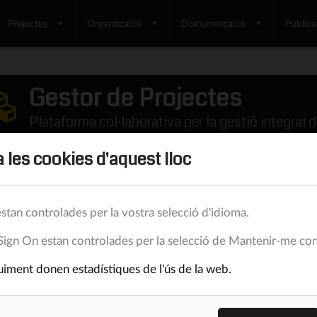
Projectes
Organització
Documentació
Publica
Gestor de Projectes
Plataforma col·laborativa per la gestió integral d
 les cookies d'aquest lloc
stan controlades per la vostra selecció d'idioma.
Sign On estan controlades per la selecció de Mantenir-me con
iment donen estadístiques de l'ús de la web.
Una millor manera d'i
La plataforma porta els equips a treballar conjun