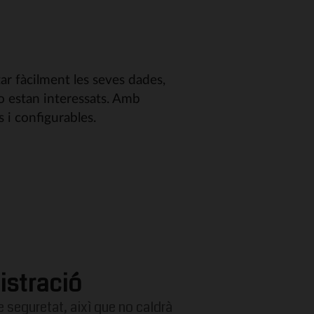
r fàcilment les seves dades,
 o estan interessats. Amb
 i configurables.
istració
 seguretat, aixì que no caldrà