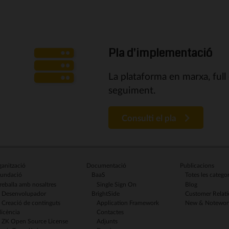
Pla d'implementació
La plataforma en marxa, full
seguiment.
Consulti el pla
anització
Documentació
Publicacions
undació
BaaS
Totes les categor
reballa amb nosaltres
Single Sign On
Blog
Desenvolupador
BrightSide
Customer Relati
Creació de continguts
Application Framework
New & Notewor
licència
Contactes
ZK Open Source License
Adjunts