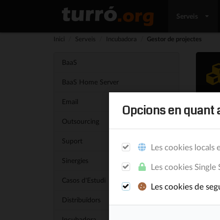
Serveis
Inici
/
Serveis
/
Incubadora
/
Gestor de projectes
BaaS
BaaS Home Server
Email
Opcions en quant a
Outsourcing
Suport
Les cookies locals e
Sinergies
Les cookies Single 
Casos d'Estudi
Les cookies de segu
Distribuïdors
Incubadora