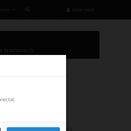
cions
Iniciar sessió
e la innovació
nectat.
nnovar junts
tament, dinamitzar les idees i