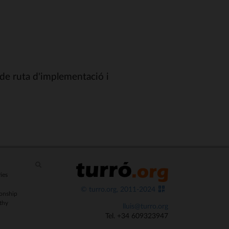
 de ruta d'implementació i
ies
© turro.org, 2011-2024
onship
thy
lluis@turro.org
Tel. +34 609323947