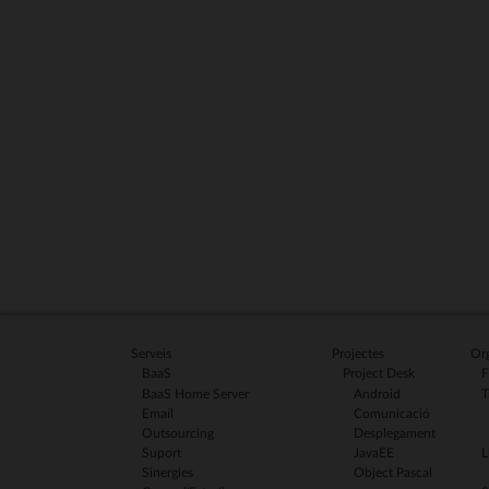
Serveis
Projectes
Org
BaaS
Project Desk
F
BaaS Home Server
Android
T
Email
Comunicació
Outsourcing
Desplegament
Suport
JavaEE
L
Sinergies
Object Pascal