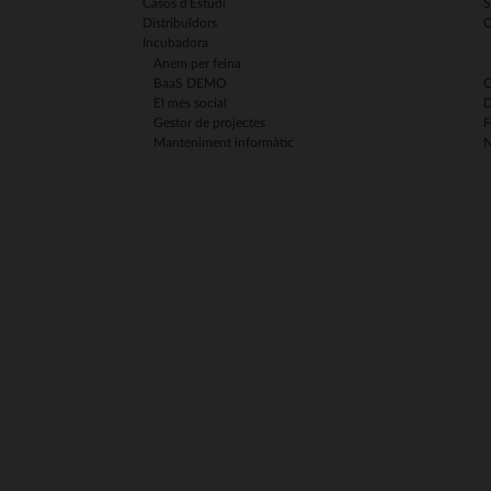
Casos d'Estudi
S
Distribuïdors
C
Incubadora
Anem per feina
BaaS DEMO
C
El més social
D
Gestor de projectes
F
Manteniment informàtic
N