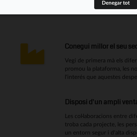
aconseguir l'interès i el suport
Conegui millor el seu se
Vegi de primera mà els dife
promou la plataforma, les n
l'interés que aquestes despe
Disposi d'un ampli vental
Les col·laboracions entre di
troba cada projecte, les per
un entorn segur i d'alta dispo