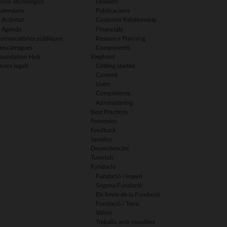
ocis Tecnològics
Dossiers
alendaris
Publicacions
Activitat
Customer Relationship
Agenda
Financials
onvocatòries públiques
Resource Planning
escàrregues
Components
oundation Hub
Elephant
otes legals
Getting started
Content
Users
Components
Administering
Best Practices
Processos
Feedback
Javadoc
Dependencies
Tutorials
Fundació
Fundació i Imperi
Segona Fundació
Els limits de la Fundació
Fundació i Terra
Valors
Treballa amb nosaltres