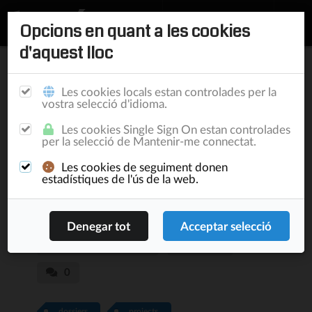
Opcions en quant a les cookies
d'aquest lloc
Inici
/
Publicacions
Les cookies locals estan controlades per la
vostra selecció d'idioma.
Projectes revisitat, el
Les cookies Single Sign On estan controlades
per la selecció de Mantenir-me connectat.
dossier com a gestor
Les cookies de seguiment donen
de projecte
estadístiques de l'ús de la web.
New & Noteworthy
22/1/17
Lluís Turró Cutiller
11.943
0
dossiers
projects