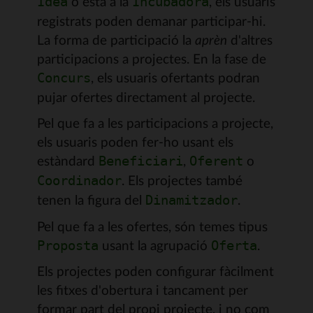
o està a la
, els usuaris
Idea
Incubadora
registrats poden demanar participar-hi.
La forma de participació la
aprèn
d'altres
participacions a projectes. En la fase de
, els usuaris ofertants podran
Concurs
pujar ofertes directament al projecte.
Pel que fa a les participacions a projecte,
els usuaris poden fer-ho usant els
estàndard
,
o
Beneficiari
Oferent
. Els projectes també
Coordinador
tenen la figura del
.
Dinamitzador
Pel que fa a les ofertes, són temes tipus
usant la agrupació
.
Proposta
Oferta
Els projectes poden configurar fàcilment
les fitxes d'obertura i tancament per
formar part del propi projecte, i no com