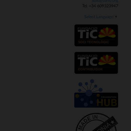
lluis@turro.org
Tel. +34 609323947
Select Language
▼