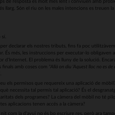
ps de resposta és molt més lent i conviuen amb prob
 llarg. Són el riu on les males intencions es treuen la 
sí.
per declarar els nostres tributs, fins fa poc utilitzàve
 És més, les instruccions per executar-lo obligaven a
r d'Internet. El problema és lluny de la solució. Enca
is finals amb coses com
"Allà on diu 'Aquest lloc no es de
"
.
eu els permisos que requereix una aplicació de mòbi
uè necessita tal permís tal aplicació? És el desgrana
laritats dels programes? La càmera del mòbil no té pi
tes aplicacions tenen accés a la càmera?
 nit com la d'avui no és bo escriure res, però ara tam