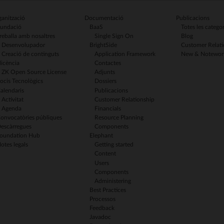
anització
Documentació
Publicacions
undació
BaaS
Totes les categor
reballa amb nosaltres
Single Sign On
Blog
Desenvolupador
BrightSide
Customer Relati
Creació de continguts
Application Framework
New & Notewor
licència
Contactes
ZK Open Source License
Adjunts
ocis Tecnològics
Dossiers
alendaris
Publicacions
Activitat
Customer Relationship
Agenda
Financials
onvocatòries públiques
Resource Planning
escàrregues
Components
oundation Hub
Elephant
otes legals
Getting started
Content
Users
Components
Administering
Best Practices
Processos
Feedback
Javadoc