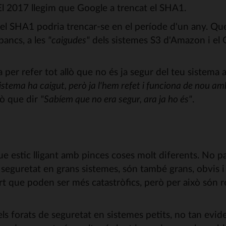
 El 2017 llegim que Google a trencat el SHA1.
el SHA1 podria trencar-se en el període d'un any. Que a
bancs, a les
"caigudes"
dels sistemes S3 d'Amazon i el 
 per refer tot allò que no és ja segur del teu sistema
sistema ha caigut, però ja l'hem refet i funciona de nou amb
ixò que dir
"Sabíem que no era segur, ara ja ho és"
.
e estic lligant amb pinces coses molt diferents. No p
de seguretat en grans sistemes, són també grans, obvis 
ert que poden ser més catastròfics, però per això són 
ls forats de seguretat en sistemes petits, no tan evid