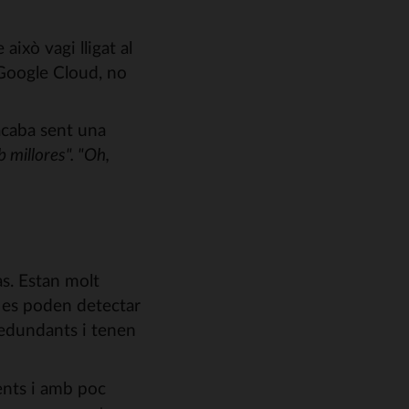
ixò vagi lligat al
Google Cloud, no
 acaba sent una
 millores". "Oh,
as. Estan molt
i es poden detectar
redundants i tenen
ents i amb poc