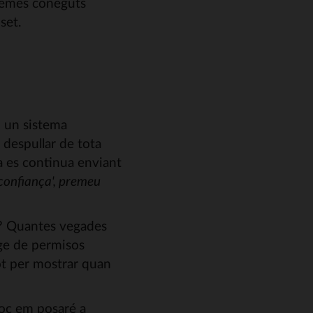
lemes coneguts
set.
m un sistema
 despullar de tota
ra es continua enviant
 confiança', premeu
l? Quantes vegades
tge de permisos
lot per mostrar quan
poc em posaré a