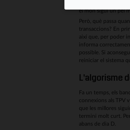
amb èxit, la operació
el mon sigui un pèl m
Però, què passa quan
transaccions? En prin
així que, per poder 
informa correctament 
possible. Si aconseg
reiniciar el sistema q
L'algorisme d
Fa un temps, els ban
connexions als TPV vi
que les millores sigu
termini molt curt. Pe
abans de dia D.