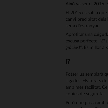
Això va ser el 2016.
El 2015 es sabia que 
canvi precipitat dels 
seria d'estranyar.
Aprofitar una caiguda
excusa perfecte.
"El 
gràcies!"
. És millor a
I?
Potser us semblarà qu
lligades. Els forats 
amb més facilitat. C
còpies de seguretat.
Però que passa amb e