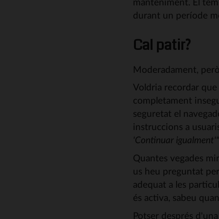
manteniment. El tem
durant un període més
Cal patir?
Moderadament, però 
Voldria recordar que 
completament insegur.
seguretat el navegado
instruccions a usuar
'Continuar igualment'
Quantes vegades mir
us heu preguntat perq
adequat a les particu
és activa, sabeu quan
Potser després d'una