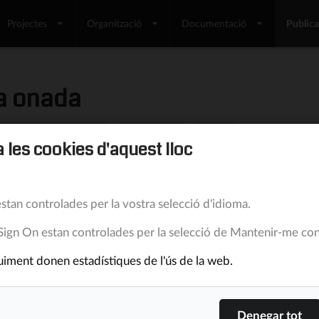
Projectes
Organització
Documentació
Public
a onada
Lluís Turró Cutiller
13.329
0
 les cookies d'aquest lloc
illor esborrar-los. Avui n'ha estat un. Un dels clouds q
stan controlades per la vostra selecció d'idioma.
epositoris estàndard. El resultat és un cloud mort. Una 
tzada a cadascun dels paquets que es
proposava
instal·l
Sign On estan controlades per la selecció de Mantenir-me con
iment donen estadístiques de l'ús de la web.
 pot fallar, falla
es de repositoris es fan executant transaccions. Si una