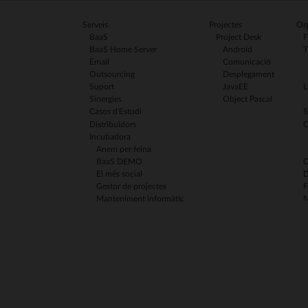
Serveis
Projectes
Org
BaaS
Project Desk
F
BaaS Home Server
Android
T
Email
Comunicació
Outsourcing
Desplegament
Suport
JavaEE
L
Sinergies
Object Pascal
Casos d'Estudi
S
Distribuïdors
C
Incubadora
Anem per feina
BaaS DEMO
C
El més social
D
Gestor de projectes
F
Manteniment informàtic
N