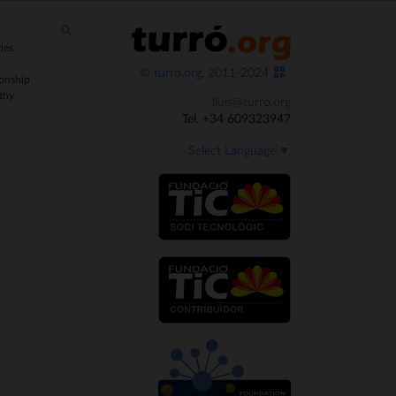
ies
© turro.org, 2011-2024
onship
thy
lluis@turro.org
Tel. +34 609323947
Select Language
▼