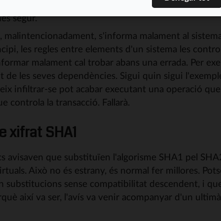
 es dóna per bona. Sinó, la operació es cancel·la. Li di
és segur.
, malintencionadament, s'informa malament al sistem
cipi, les regles entre elements d'un sistema les control
informar malament cal trobar abans una errada. Per ex
de les seves dependències. Sigui quin sigui l'exemple,
ueix infiltrar-se pot acabar executant una operació qu
ue controla la transacció. Fallarà.
e xifrat SHA1
cs avisaven que substituïen l'algorisme SHA1 pel SHA
rtuals. Això no és estrany, és normal fer millores. Pot
in substitucions sense compatibilitat descendent, i qu
rquè així va ser, l'avís va venir acompanyar d'un ultim