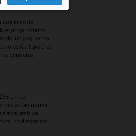
em atomicitat i fa que
a que executa
a el propi sistema,
emple, un paquet no
 no és fàcil, però és
e no permetrà
256 en les
ser no és tan normal
e s'avisi amb un
àtum: ha d'estar tot