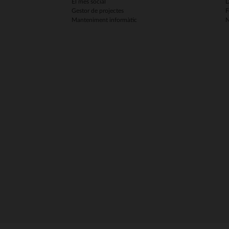
El més social
D
Gestor de projectes
F
Manteniment informàtic
N