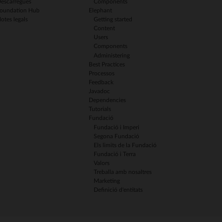
escàrregues
Components
oundation Hub
Elephant
otes legals
Getting started
Content
Users
Components
Administering
Best Practices
Processos
Feedback
Javadoc
Dependencies
Tutorials
Fundació
Fundació i Imperi
Segona Fundació
Els limits de la Fundació
Fundació i Terra
Valors
Treballa amb nosaltres
Marketing
Definició d'entitats