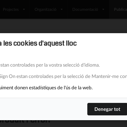
Projectes
Organització
Documentació
Public
s enviaments d'informes d'acti
 les cookies d'aquest lloc
stan controlades per la vostra selecció d'idioma.
4/4/16
Lluís Turró Cutiller
20.360
0
Sign On estan controlades per la selecció de Mantenir-me con
roduït un error en els enviaments d'activitat de dossier
iment donen estadístiques de l'ús de la web.
tilitzen plantilles pels emails i que tenen la notificació
er la resta, el funcionament ha estat l'adequat.
roduït l'error?