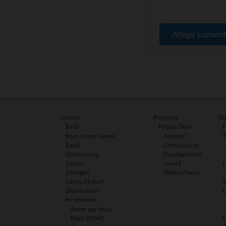
Afegir coment
Serveis
Projectes
Org
BaaS
Project Desk
F
BaaS Home Server
Android
T
Email
Comunicació
Outsourcing
Desplegament
Suport
JavaEE
L
Sinergies
Object Pascal
Casos d'Estudi
S
Distribuïdors
C
Incubadora
Anem per feina
BaaS DEMO
C