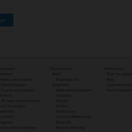
ari
anització
Documentació
Publicacions
undació
BaaS
Totes les categor
reballa amb nosaltres
Single Sign On
Blog
Desenvolupador
BrightSide
Customer Relati
Creació de continguts
Application Framework
New & Notewor
licència
Contactes
ZK Open Source License
Adjunts
ocis Tecnològics
Dossiers
alendaris
Publicacions
Activitat
Customer Relationship
Agenda
Financials
onvocatòries públiques
Resource Planning