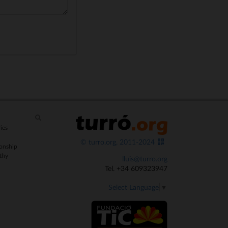
ies
© turro.org, 2011-2024
onship
thy
lluis@turro.org
Tel. +34 609323947
Select Language
▼