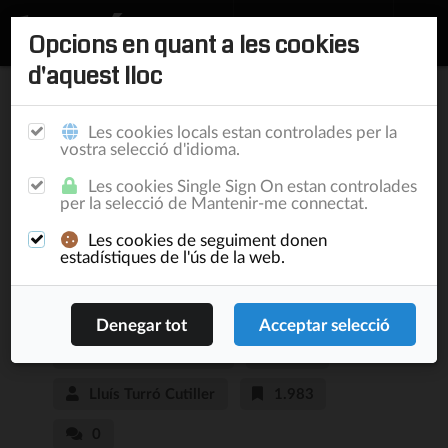
Opcions en quant a les cookies
d'aquest lloc
Inici
/
Publicacions
Les cookies locals estan controlades per la
vostra selecció d'idioma.
Canvi a les tarifes de
Les cookies Single Sign On estan controlades
per la selecció de Mantenir-me connectat.
Google Workspace
Les cookies de seguiment donen
efectiu a partir del
estadístiques de l'ús de la web.
proper Maig 2023
Customer Relationship
13/4/23
Lluís Turró Cutiller
1.983
0