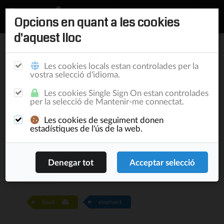
Opcions en quant a les cookies
d'aquest lloc
Inici
/
Publicacions
Les cookies locals estan controlades per la
vostra selecció d'idioma.
Elephant 3 arriba al
Les cookies Single Sign On estan controlades
per la selecció de Mantenir-me connectat.
servei BaaS
Les cookies de seguiment donen
estadístiques de l'ús de la web.
New & Noteworthy
19/1/22
Lluís Turró Cutiller
900
0
BaaS
elephant