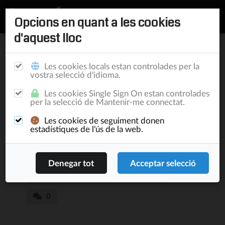
Opcions en quant a les cookies
d'aquest lloc
Inici
/
Publicacions
Les cookies locals estan controlades per la
vostra selecció d'idioma.
Google Drive canvia el
Les cookies Single Sign On estan controlades
per la selecció de Mantenir-me connectat.
model Mac/PC pel File
Les cookies de seguiment donen
Stream
estadístiques de l'ús de la web.
Customer Relationship
16/2/18
Lluís Turró Cutiller
12.175
0