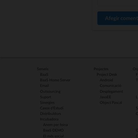
Afegir coment
Serveis
Projectes
Org
BaaS
Project Desk
F
BaaS Home Server
Android
T
Email
Comunicació
Outsourcing
Desplegament
Suport
JavaEE
L
Sinergies
Object Pascal
Casos d'Estudi
S
Distribuïdors
C
Incubadora
Anem per feina
BaaS DEMO
C
El més social
D