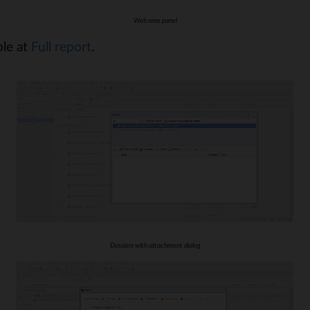
Welcome panel
le at
Full report
.
Dossiers with attachment dialog