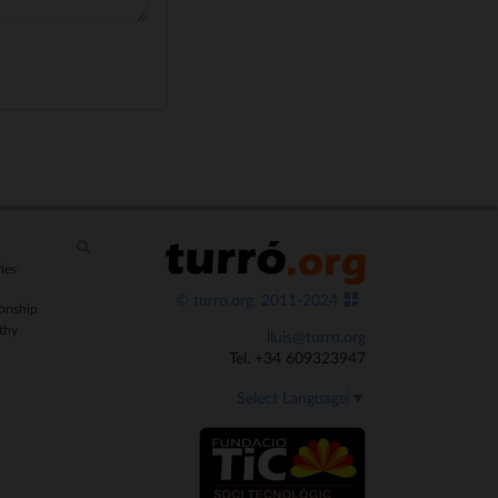
ies
© turro.org, 2011-2024
onship
thy
lluis@turro.org
Tel. +34 609323947
Select Language
▼