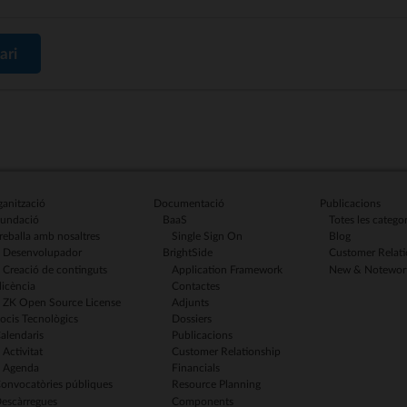
ari
anització
Documentació
Publicacions
undació
BaaS
Totes les categor
reballa amb nosaltres
Single Sign On
Blog
Desenvolupador
BrightSide
Customer Relati
Creació de continguts
Application Framework
New & Notewor
licència
Contactes
ZK Open Source License
Adjunts
ocis Tecnològics
Dossiers
alendaris
Publicacions
Activitat
Customer Relationship
Agenda
Financials
onvocatòries públiques
Resource Planning
escàrregues
Components