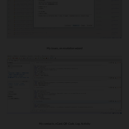
My issues, on resolution wizard
My contacts, vCard, QR-Code, Log, Activity