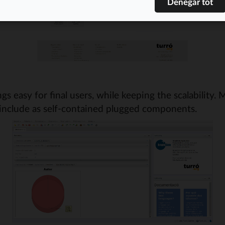
gs easy for final users, while keeping the scalability. 
nclude as self-contained plugged components.