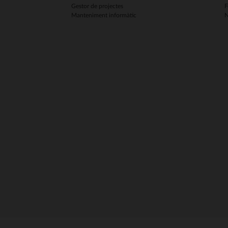
Gestor de projectes
F
Manteniment informàtic
N