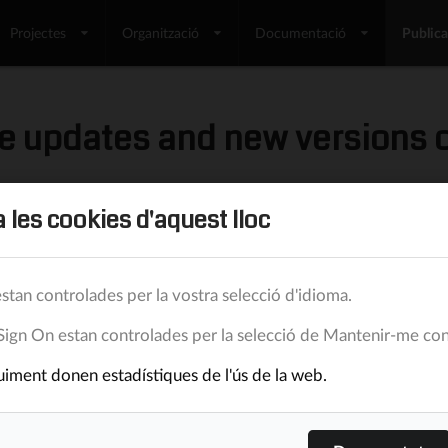
Projectes
Organització
Documentació
Public
e updates and new versions o
 les cookies d'aquest lloc
30/6/12
Lluis Turró Cutiller
17.393
0
stan controlades per la vostra selecció d'idioma.
Sign On estan controlades per la selecció de Mantenir-me con
g new updates to stable modules. As a well-structured 
iment donen estadístiques de l'ús de la web.
ts, improving the whole. Wizard-like forms, welcome 