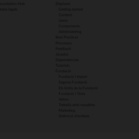
oundation Hub
Elephant
otes legals
Getting started
Content
Users
Components
Administering
Best Practices
Processos
Feedback
Javadoc
Dependencies
Tutorials
Fundació
Fundació i Imperi
Segona Fundació
Els limits de la Fundació
Fundació i Terra
Valors
Treballa amb nosaltres
Marketing
Definició d'entitats