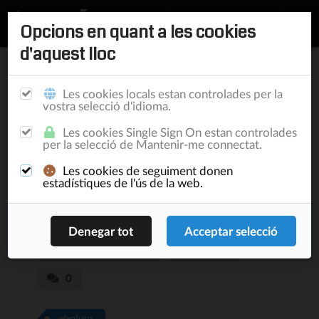
Opcions en quant a les cookies
d'aquest lloc
Inici
/
Publicacions
Les cookies locals estan controlades per la
vostra selecció d'idioma.
Preparat el primer
Les cookies Single Sign On estan controlades
per la selecció de Mantenir-me connectat.
tast de l'API Elephant
Les cookies de seguiment donen
Mail
estadístiques de l'ús de la web.
New & Noteworthy
12/11/17
Lluís Turró Cutiller
20.503
0
elephant