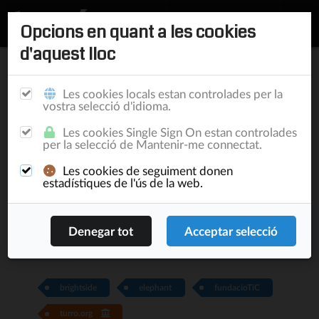
Opcions en quant a les cookies
d'aquest lloc
Inici
/
Publicacions
Les cookies locals estan controlades per la
vostra selecció d'idioma.
El programari obert és
Les cookies Single Sign On estan controlades
per la selecció de Mantenir-me connectat.
coneixement
Les cookies de seguiment donen
estadístiques de l'ús de la web.
Blog
3/9/15
Lluís Turró Cutiller
17.756
0
brightside
elephant
fundacioTiC
turro.org