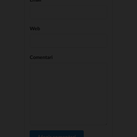
Web
Comentari
Afegir comentari