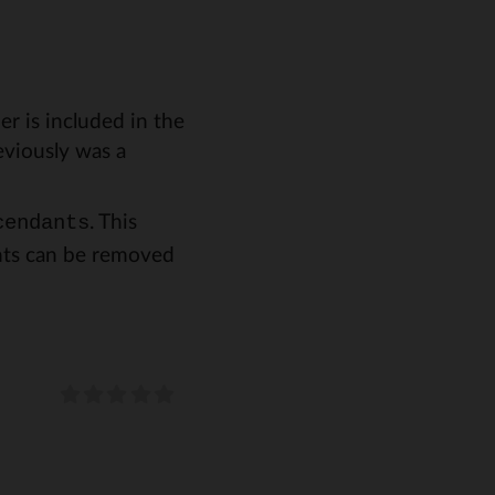
r is included in the
eviously was a
. This
cendants
nts can be removed