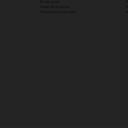
El més social
D
Gestor de projectes
F
Manteniment informàtic
N