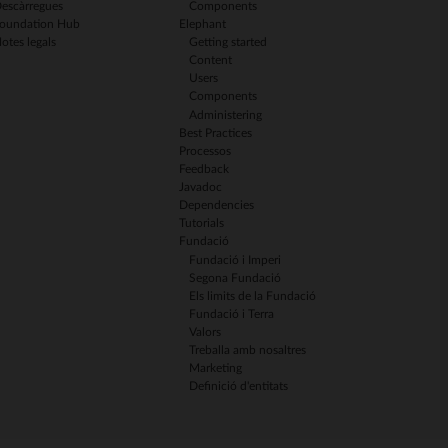
escàrregues
Components
oundation Hub
Elephant
otes legals
Getting started
Content
Users
Components
Administering
Best Practices
Processos
Feedback
Javadoc
Dependencies
Tutorials
Fundació
Fundació i Imperi
Segona Fundació
Els limits de la Fundació
Fundació i Terra
Valors
Treballa amb nosaltres
Marketing
Definició d'entitats