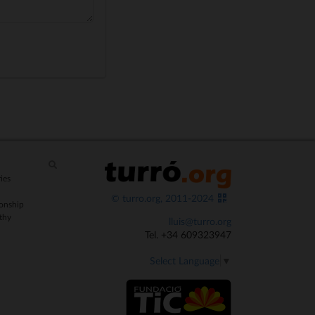
ies
© turro.org, 2011-2024
onship
thy
lluis@turro.org
Tel. +34 609323947
Select Language
▼