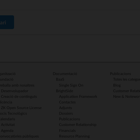
ari
anització
Documentació
Publicacions
undació
BaaS
Totes les categor
reballa amb nosaltres
Single Sign On
Blog
Desenvolupador
BrightSide
Customer Relati
Creació de continguts
Application Framework
New & Notewor
licència
Contactes
ZK Open Source License
Adjunts
ocis Tecnològics
Dossiers
alendaris
Publicacions
Activitat
Customer Relationship
Agenda
Financials
onvocatòries públiques
Resource Planning