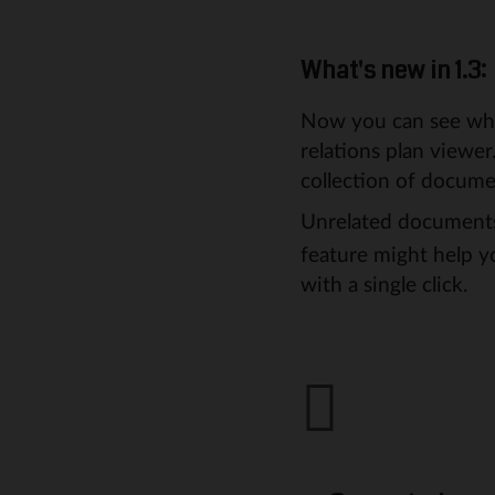
What's new in 1.3:
Now you can see whic
relations plan viewe
collection of docume
Unrelated document
feature might help y
with a single click.