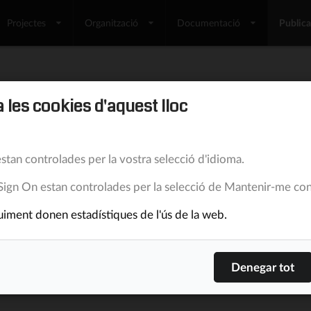
Projectes
Organització
Documentació
Public
ted documents, follow-up rel
 les cookies d'aquest lloc
ortfolio jerks
stan controlades per la vostra selecció d'idioma.
28/6/11
Lluis Turró Cutiller
9.507
0
Sign On estan controlades per la selecció de Mantenir-me con
cials
iment donen estadístiques de l'ús de la web.
cials 1.3 will come with some improvements in docu
lation plan, described in contract models, especifical
 shows the full set of relations a document has and al