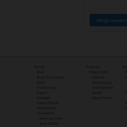
Afegir coment
Serveis
Projectes
Org
BaaS
Project Desk
F
BaaS Home Server
Android
T
Email
Comunicació
Outsourcing
Desplegament
Suport
JavaEE
L
Sinergies
Object Pascal
Casos d'Estudi
S
Distribuïdors
C
Incubadora
Anem per feina
BaaS DEMO
C