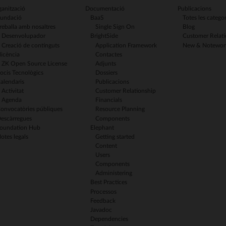
anització
Documentació
Publicacions
undació
BaaS
Totes les categor
reballa amb nosaltres
Single Sign On
Blog
Desenvolupador
BrightSide
Customer Relati
Creació de continguts
Application Framework
New & Notewor
licència
Contactes
ZK Open Source License
Adjunts
ocis Tecnològics
Dossiers
alendaris
Publicacions
Activitat
Customer Relationship
Agenda
Financials
onvocatòries públiques
Resource Planning
escàrregues
Components
oundation Hub
Elephant
otes legals
Getting started
Content
Users
Components
Administering
Best Practices
Processos
Feedback
Javadoc
Dependencies