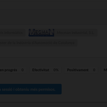
is Informàtics
Mecman Industrial, S.L.
ster de la Indústria d'Automoció de Catalunya
 en progrés
0
Efectivitat
0%
Positivament
0
M
a sessió i obteniu més permisos.