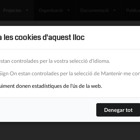
Projectes
Organització
Documentació
Public
 les cookies d'aquest lloc
stan controlades per la vostra selecció d'idioma.
14/6/22
Sign On estan controlades per la selecció de Mantenir-me con
iment donen estadístiques de l'ús de la web.
Lluís Turró Cutiller
Turró.Org