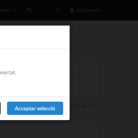
acions
Iniciar sessió
CA
nectat.