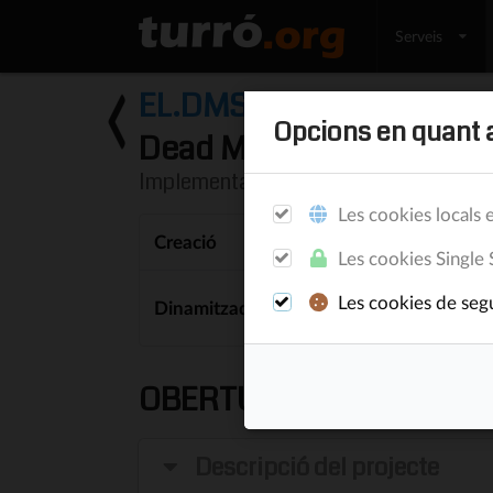
Serveis
EL.DMS
Idea Elephant
Opcions en quant a
Dead Man's Switch
Implementació del Dead Man's Switch
Les cookies locals e
Creació
Les cookies Single 
Les cookies de segu
Dinamitzador
OBERTURA
Descripció del projecte