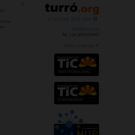
ies
© turro.org, 2011-2024
onship
thy
lluis@turro.org
Tel. +34 609323947
Select Language
▼