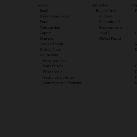
Serveis
Projectes
Org
BaaS
Project Desk
F
BaaS Home Server
Android
T
Email
Comunicació
Outsourcing
Desplegament
Suport
JavaEE
L
Sinergies
Object Pascal
Casos d'Estudi
S
Distribuïdors
C
Incubadora
Anem per feina
BaaS DEMO
C
El més social
D
Gestor de projectes
F
Manteniment informàtic
N