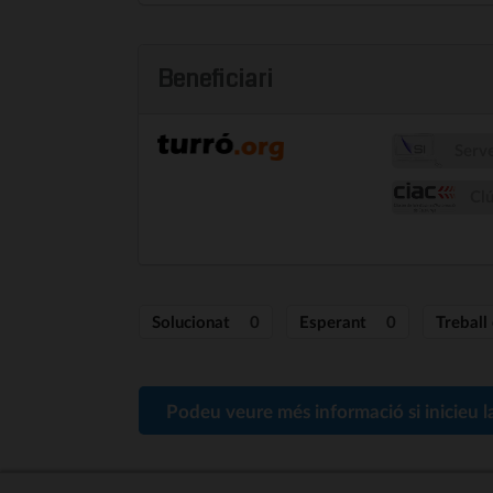
Beneficiari
Serve
Clú
Solucionat
0
Esperant
0
Treball
Podeu veure més informació si inicieu l